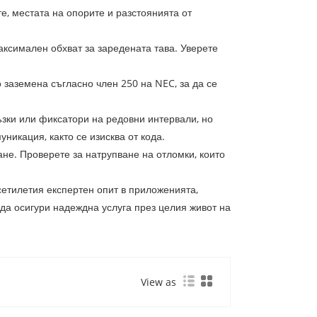
, местата на опорите и разстоянията от
ксимален обхват за заредената тава. Уверете
 заземена съгласно член 250 на NEC, за да се
ъзки или фиксатори на редовни интервали, но
никация, както се изисква от кода.
не. Проверете за натрупване на отломки, които
есетилетия експертен опит в приложенията,
да осигури надеждна услуга през целия живот на
View as