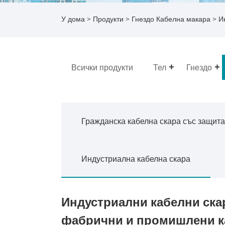
У дома
>
Продукти
>
Гнездо Кабелна макара
> И
Всички продукти
Тел
Гнездо
Гражданска кабелна скара със защита
Индустриална кабелна скара
Индустриални кабелни скар
фабрични и промишлени к