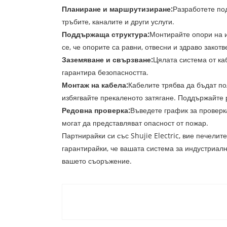
Планиране и маршрутизиране:
Разработете по
тръбите, каналите и други услуги.
Поддържаща структура:
Монтирайте опори на и
се, че опорите са равни, отвесни и здраво закот
Заземяване и свързване:
Цялата система от ка
гарантира безопасността.
Монтаж на кабела:
Кабелите трябва да бъдат по
избягвайте прекаленото затягане. Поддържайте р
Редовна проверка:
Въведете график за проверк
могат да представляват опасност от пожар.
Партнирайки си със Shujie Electric, вие печелит
гарантирайки, че вашата система за индустриал
вашето съоръжение.