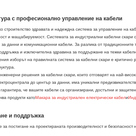
ура с професионално управление на кабели
о строителство здравата и надеждна система за управление на кабе
ност и мащабируемост. Системата за индустриални кабелни скари о
 за данни и комуникационни кабели. За разлика от традиционните 
поддръжка и изключителна здравина за поддържане на тежки кабелн
ия изборът на правилната система за кабелни скари е критично р
уктура.
 инженерни решения за кабелни скари, които отговарят на най-висо
лектроцентрала до център за данни, има уникални предизвикателст
о гарантира, че вашите кабели са организирани, достъпни и защитен
чва продукти като
Макара за индустриален електрически кабел
и
Инд
ане и поддръжка
 за постигане на проектираната производителност и безопасност 