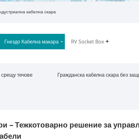
ндустриална кабелна скара
Гнездо Кабелна макара
RV Socket Box
 срещу течове
Гражданска кабелна скара без защ
и – Тежкотоварно решение за управл
абели