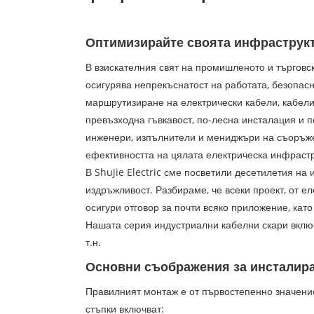
Оптимизирайте своята инфраструкт
В взискателния свят на промишленото и търговск
осигурява непрекъснатост на работата, безопас
маршрутизиране на електрически кабели, кабели
превъзходна гъвкавост, по-лесна инсталация и 
инженери, изпълнители и мениджъри на съоръжен
ефективността на цялата електрическа инфрастр
В Shujie Electric сме посветили десетилетия на
издръжливост. Разбираме, че всеки проект, от е
осигури отговор за почти всяко приложение, кат
Нашата серия индустриални кабелни скари вклю
т.н.
Основни съображения за инсталир
Правилният монтаж е от първостепенно значение
стъпки включват: