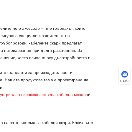
лите не е аксесоар – тя е гръбнакът, който
сигурява специален, защитен път за
тръбопроводи, кабелните скари предлагат
и натоварвания при дълги разстояния. За
ешение, което влияе върху дълготрайността и
ките стандарти за производителност и
ва. Нашата продуктова гама е проектирана да
E-Mail
и.
устриална висококачествена кабелна макара
и
на вашата система за кабелни скари. Ключовите