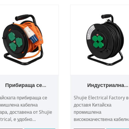
Прибираща се
Индустриална
ндустриална кабелна
висококачествена
айската прибираща се
Shujie Electrical Factory 
макара
кабелна макара
мишлена кабелна
доставя Китайска
ара, доставена от Shujie
промишлена
trical, е удобно
висококачествена кабелн
магателно устройство,
макара, която е специал