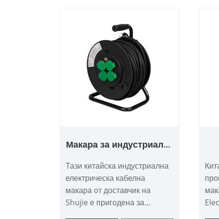
Макара за индустриален
електрически кабел
и
Тази китайска индустриална
Кит
електрическа кабелна
про
макара от доставчик на
мак
Shujie е пригодена за
Elec
фабрични работилници,
спо