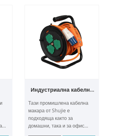
Индустриална кабелна
макара
ви
Тази промишлена кабелна
макара от Shujie е
подходяща както за
а
домашни, така и за офис
но
настройки, като предлага