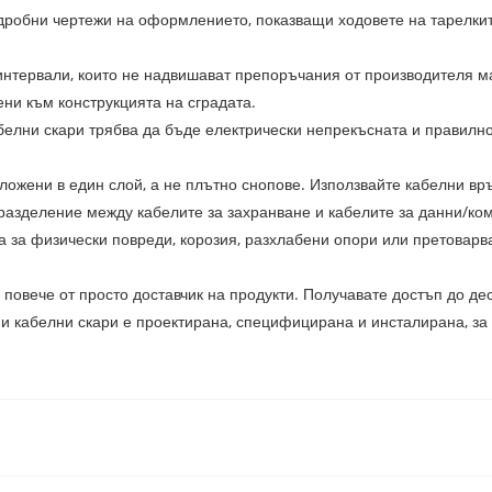
дробни чертежи на оформлението, показващи ходовете на тарелките
нтервали, които не надвишават препоръчания от производителя ма
вени към конструкцията на сградата.
белни скари трябва да бъде електрически непрекъсната и правилно
ложени в един слой, а не плътно снопове. Използвайте кабелни вр
азделение между кабелите за захранване и кабелите за данни/кому
а за физически повреди, корозия, разхлабени опори или претоварва
е повече от просто доставчик на продукти. Получавате достъп до д
ни кабелни скари е проектирана, специфицирана и инсталирана, за 